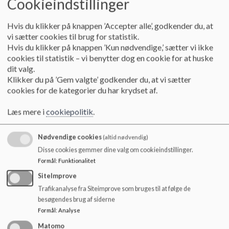
Cookieindstillinger
relationer, respekt og glæde. Vi bestræber os på ligeværdig
o
dialog med stor respekt for det enkelte barn. Vi har fokus på
l
det enkelte barns motiv og hjælper det på vej videre. Vi har en
d
Hvis du klikker på knappen ’Accepter alle’, godkender du, at
stor opmærksomhed på venskaber, fællesskaber og
e
vi sætter cookies til brug for statistik.
relationsarbejde. Vi vægter samarbejdet højt mellem
t
Hvis du klikker på knappen ’Kun nødvendige,’ sætter vi ikke
vuggestue og børnehave, så der skabes en glidende overgang
cookies til statistik – vi benytter dog en cookie for at huske
for børnene.
dit valg.
Klikker du på ’Gem valgte’ godkender du, at vi sætter
Kolind Børnehus er normeret til 36 vuggestuebørn og
cookies for de kategorier du har krydset af.
80 børnehavebørn + de kommende skolebørn (Dragekonger)
Læs mere i
cookiepolitik
.
Det sidste år børnene går i børnehave hedder de
Dragekonger og er i en Skovbørnehave på Frellingvej 8.
Nødvendige cookies
(altid nødvendig)
NYT:
Disse cookies gemmer dine valg om cookieindstillinger.
Formål
:
Funktionalitet
Invitation til åbent hus for skolestartere på Kolind
SiteImprove
Skole.
Trafikanalyse fra Siteimprove som bruges til at følge de
klik på nedenstående link "Invitation til åbent hus" for at
besøgendes brug af siderne
åbne på dit device.
Formål
:
Analyse
Matomo