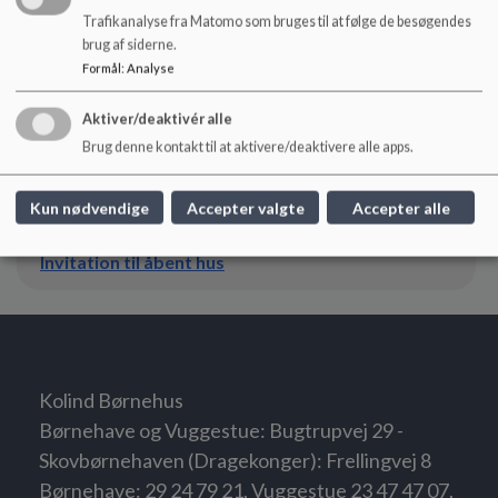
Oplever du problemer med AULA?
Trafikanalyse fra Matomo som bruges til at følge de besøgendes
Den Digitale Hotline kan muligvis hjælpe dig.
brug af siderne.
Ring på tlf.
70 20 00 00
Formål
:
Analyse
Aktiver/deaktivér alle
Dokumenter
Brug denne kontakt til at aktivere/deaktivere alle apps.
Introduktion til AULA
Kun nødvendige
Accepter valgte
Accepter alle
Invitation til åbent hus
Kolind Børnehus
Børnehave og Vuggestue: Bugtrupvej 29 -
Skovbørnehaven (Dragekonger): Frellingvej 8
Børnehave: 29 24 79 21, Vuggestue 23 47 47 07,